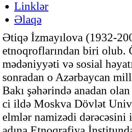
Linklər
Əlaqə
Ətiqə İzmayılova (1932-200
etnoqroflarından biri olub. 
mədəniyyəti və sosial həyat
sonradan o Azərbaycan mill
Bakı şəhərində anadan olan 
ci ildə Moskva Dövlət Unive
elmlər namizədi dərəcəsin
adına Etnoqrafiya İnstitund