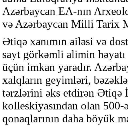
Azərbaycan EA-nın Arxeolog
və Azərbaycan Milli Tarix 
Ətiqə xanımın ailəsi və dost
sayt görkəmli alimin həyatı 
üçün imkan yaradır. Azərba
xalqların geyimləri, bəzəklə
tərzlərini əks etdirən Ətiqə
kolleskiyasından olan 500-ə
qonaqlarının daha böyük mar